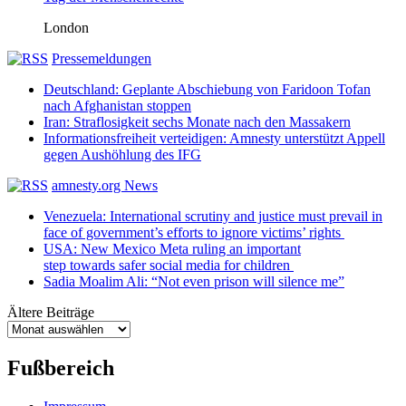
London
Pressemeldungen
Deutschland: Geplante Abschiebung von Faridoon Tofan
nach Afghanistan stoppen
Iran: Straflosigkeit sechs Monate nach den Massakern
Informationsfreiheit verteidigen: Amnesty unterstützt Appell
gegen Aushöhlung des IFG
amnesty.org News
Venezuela: International scrutiny and justice must prevail in
face of government’s efforts to ignore victims’ rights
USA: New Mexico Meta ruling an important
step towards safer social media for children
Sadia Moalim Ali: “Not even prison will silence me”
Ältere Beiträge
Ältere
Beiträge
Fußbereich