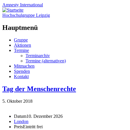
Amnesty
International
Hochschulgruppe Leipzig
Hauptmenü
Zum
Gruppe
Inhalt
Aktionen
springen
Termine
Terminarchiv
Termine (alternativen)
Mitmachen
Spenden
Kontakt
Tag der Menschenrechte
5. Oktober 2018
Datum
10. Dezember 2026
London
Preis
Eintritt frei