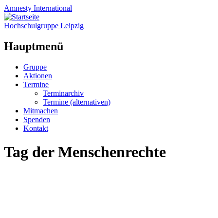
Amnesty
International
Hochschulgruppe Leipzig
Hauptmenü
Zum
Gruppe
Inhalt
Aktionen
springen
Termine
Terminarchiv
Termine (alternativen)
Mitmachen
Spenden
Kontakt
Tag der Menschenrechte